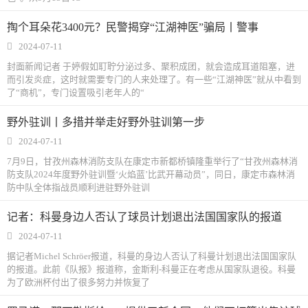
历史
掏个耳朵花3400元？民警揭穿“江湖神医”骗局丨警事
美食
2024-07-11
封面新闻记者 于婷假如耵聍分泌过多、聚积成团，就会造成耳道阻塞，进
军事
而引发炎症，这时就需要专门的人来处理了。有一些“江湖神医”就从中看到
了“商机”，专门设置吸引老年人的“
国际
野外驻训丨多措并举走好野外驻训第一步
情感
2024-07-11
7月9日，甘孜州森林消防支队在康定市新都桥镇隆重举行了“甘孜州森林消
故事
美文
防支队2024年度野外驻训暨‘火焰蓝’比武开幕动员”，同日，康定市森林消
防中队全体指战员顺利进驻野外驻训
记者：科曼身边人否认了球员计划退出法国国家队的报道
2024-07-11
据记者Michel Schröer报道，科曼的身边人否认了科曼计划退出法国国家队
的报道。此前《队报》报道称，金斯利-科曼正在考虑从国家队退役。科曼
为了欧洲杯付出了很多努力并恢复了