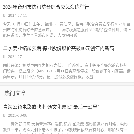
2024年台州市防汛防台综合应急演练举行
2024-07-11
今天（7月10日）上午，台州市、黄岩区、临海市联合在黄岩举行2024年台
州市防汛防台综合应急演练。 演练模拟超强台风“海葵”登陆台州，海上
船只遇险，发生严重城市内涝，人员被困孤
二季度业绩超预期 德业股份股价突破80元创年内新高
2024-07-11
图片来源：视觉中国作为拥有光伏、白色家电、家电等多个概念的市场热
门股票，德业股份（605117）7月11日实现涨停板，股价创下年内新高。盘
面显示，11日14点45分，德业股份触及涨停板，收盘
热门文章
青海公益电影放映 打通文化惠民“最后一公里”
2023-03-06
青海新闻网·大美青海客户端讯(记者 崔永焘 摄影报道) “有时候，电影
放到一半，观众只剩下老人和孩子，但放映员依然要有耐心，哪怕只有一