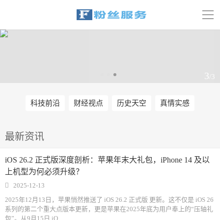
导
航
首页
科技
3
/3
娱乐
科技前沿
财经视点
历史天空
真情实感
汽车
体育
最新资讯
财经
iOS 26.2 正式版深度剖析：苹果年末大礼包，iPhone 14 及以
上机型为何必须升级？
旅游
2025-12-13
2025年12月13日，苹果悄然推送了 iOS 26.2 正式版 更新。这不仅是 iOS 26
育儿
系列的第二个重大点版本更新，更是苹果在2025年底为用户奉上的“压轴礼
包”。从9月15日 iO