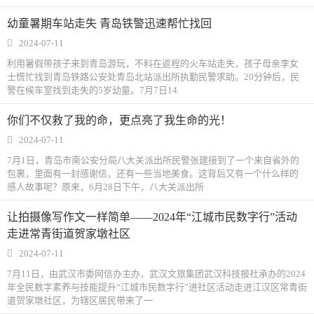
幼童暑期车站走失 青岛铁警迅速帮忙找回
2024-07-11
利用暑假带孩子来到青岛游玩，不料在返程的火车站走失，孩子母亲李女
士慌忙找到青岛铁路公安处青岛北站派出所执勤民警求助。20分钟后，民
警在候车室找到走失的5岁幼童。7月7日14
你们不仅救了我的命，更点亮了我生命的光！
2024-07-11
7月1日，青岛市南公安分局八大关派出所民警张建接到了一个来自省外的
包裹，里面有一封感谢信，还有一些当地美食。这背后又有一个什么样的
感人故事呢？原来，6月28日下午，八大关派出所
让拍摄像写作文一样简单——2024年“江城市民数字行”活动
走进常青街道贺家墩社区
2024-07-11
7月11日，由武汉市委网信办主办，武汉文旅集团武汉科技报社承办的2024
年全民数字素养与技能提升“江城市民数字行”进社区活动走进江汉区常青街
道贺家墩社区，为辖区居民带来了一