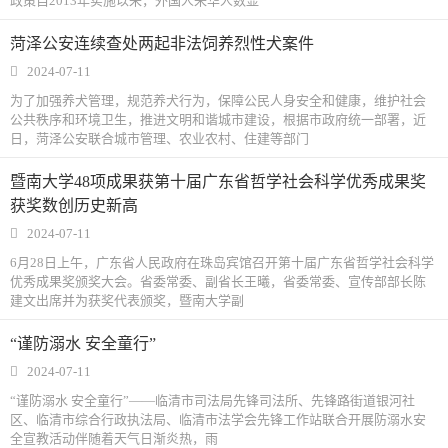
政策自2013年实施以来，外国人来华人数显
菏泽公安连续查处两起非法饲养烈性犬案件
2024-07-11
为了加强养犬管理，规范养犬行为，保障公民人身安全和健康，维护社会
公共秩序和环境卫生，推进文明和谐城市建设，根据市政府统一部署，近
日，菏泽公安联合城市管理、农业农村、住建等部门
暨南大学48项成果获第十届广东省哲学社会科学优秀成果奖
获奖数创历史新高
2024-07-11
6月28日上午，广东省人民政府在珠岛宾馆召开第十届广东省哲学社会科学
优秀成果奖颁奖大会。省委常委、副省长王曦，省委常委、宣传部部长陈
建文出席并为获奖代表颁奖，暨南大学副
“谨防溺水 安全童行”
2024-07-11
“谨防溺水 安全童行”——临清市司法局先锋司法所、先锋路街道银河社
区、临清市综合行政执法局、临清市法学会先锋工作站联合开展防溺水安
全宣教活动伴随着天气日渐炎热，雨