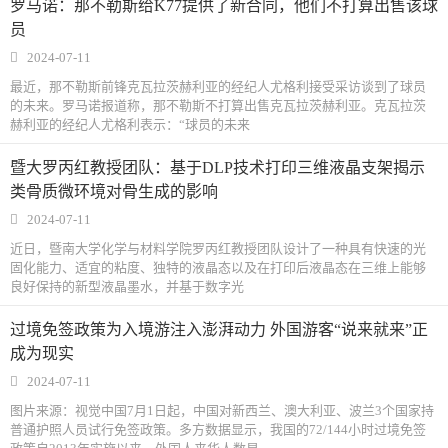
罗马诺：那不勒斯给K77提供了新合同，他们不打算出售该球
员
2024-07-11
最近，那不勒斯前锋克瓦拉茨赫利亚的经纪人尤格利接受采访谈到了球员
的未来。罗马诺报道称，那不勒斯不打算出售克瓦拉茨赫利亚。克瓦拉茨
赫利亚的经纪人尤格利表示：“球员的未来
暨大罗丙红教授团队：基于DLP技术打印三维液晶支架揭示
类骨质微环境对骨生成的影响
2024-07-11
近日，暨南大学化学与材料学院罗丙红教授团队设计了一种具有快速的光
固化能力、适宜的粘度、独特的液晶态以及在打印后液晶态在三维上能够
良好保持的新型液晶墨水，并基于数字光
过境免签政策为入境游注入澎湃动力 外国游客“说来就来”正
成为现实
2024-07-11
图片来源：视觉中国7月1日起，中国对新西兰、澳大利亚、波兰3个国家持
普通护照人员试行免签政策。多方数据显示，我国的72/144小时过境免签