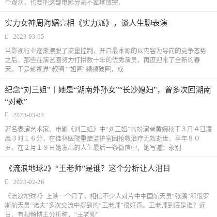
个观众，也要把这部电影分毫不差地放完，
实力女神周海媚亮相《实力派》，谈人生聊表演
2023-03-05
当影视行业逐渐摆脱了流量控制，开启最本源的以内容为导向的竞争态势
之后，那些在演艺圈努力打拼数十年的优秀演员，再度迎来了全新的春
天。于是影视界“叔圈”“姐圈”频频破圈，成
纪念“刘三姐”丨她是“湖南外孙女”“长沙媳妇”，曾多次回湖南
“对歌”
2023-03-04
著名表演艺术家、电影《刘三姐》中“刘三姐”的扮演者黄婉秋于３月４日凌
晨３时１６分，在桂林医院重症监护室因抢救治疗无效逝世，享年８０
岁。在２月１９日她发出的人生最后一条微信中，她写道：永别
《流浪地球2》“王老师”是谁？这个分析让人泪目
2023-02-26
《流浪地球2》上映一个月了，相信不少人对片中中国航天员“张鹏”和俄罗
斯航天员“诺夫”多次交流中提到的“王老师”很好奇。王老师到底是谁？近
日，有视频博主分析称，“王老师”