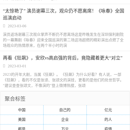
“太惊艳了” 演员谢幕三次，观众仍不愿离席！《咏春》全国
巡演启动
2023-03-06
演员返场谢幕三次观众掌声不断仍不愿离场这是昨晚发生在深圳保利剧院
的一幕舞剧《咏春》迎来全国巡演的第二场这场超燃的精彩演出点燃了全
场观众的热情原来，在两个半小时的演
再看《狂飙》，安欣vs高启强的背后，竟隐藏着更大“对立”
2023-03-01
2023的开年大剧，当属《狂飙》。 《狂飙》为什么好看？有人说，一部
《狂飙》，看的不仅是张译、张颂文的演技，更看的是他们的处世哲学。
“建议查查张颂文，不像演的”登上微博热搜，张颂
聚合标签
中国
自己的
亿元
美国
企业
的人
都是
万元
疫情